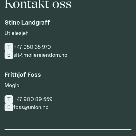
Kontakt oss
Stine Landgraff
Utleiesjef
T
+47 950 35 970
E
slt@mollereiendom.no
Frithjof Foss
Megler
T
+47 900 89 559
E
foss@union.no