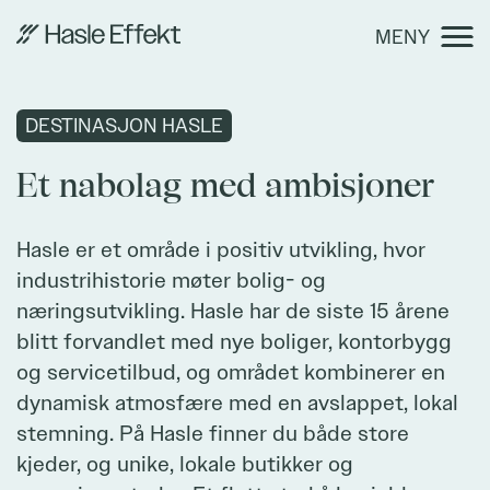
Et
MENY
nabolag
Et
med
nabolag
ambisjoner
med
DESTINASJON HASLE
ambisjoner
Om bygget
Et nabolag med ambisjoner
Hasle er et område i positiv utvikling, hvor
industrihistorie møter bolig- og
Destinasjon Hasle
næringsutvikling. Hasle har de siste 15 årene
blitt forvandlet med nye boliger, kontorbygg
og servicetilbud, og området kombinerer en
dynamisk atmosfære med en avslappet, lokal
stemning. På Hasle finner du både store
Bærekraft
kjeder, og unike, lokale butikker og